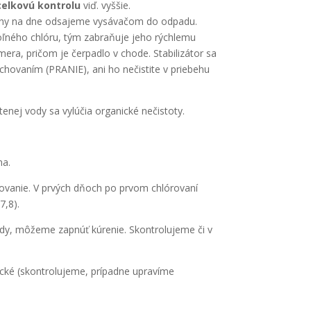
celkovú kontrolu
viď. vyššie.
eniny na dne odsajeme vysávačom do odpadu.
 voľného chlóru, tým zabraňuje jeho rýchlemu
era, pričom je čerpadlo v chode. Stabilizátor sa
achovaním (PRANIE), ani ho nečistite v priebehu
enej vody sa vylúčia organické nečistoty.
na.
ovanie. V prvých dňoch po prvom chlórovaní
7,8).
dy, môžeme zapnúť kúrenie. Skontrolujeme či v
cké (skontrolujeme, prípadne upravíme