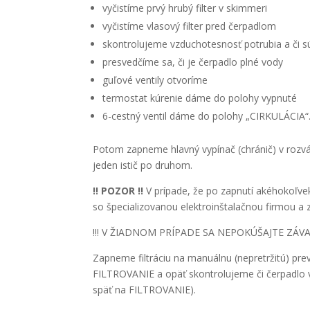
vyčistíme prvý hrubý filter v skimmeri
vyčistíme vlasový filter pred čerpadlom
skontrolujeme vzduchotesnosť potrubia a či s
presvedčíme sa, či je čerpadlo plné vody
guľové ventily otvoríme
termostat kúrenie dáme do polohy vypnuté
6-cestný ventil dáme do polohy „CIRKULÁCIA“
Potom zapneme hlavný vypínač (chránič) v rozv
jeden istič po druhom.
!! POZOR !!
V prípade, že po zapnutí akéhokoľvek
so špecializovanou elektroinštalačnou firmou a 
!!! V ŽIADNOM PRÍPADE SA NEPOKÚŠAJTE ZÁVA
Zapneme filtráciu na manuálnu (nepretržitú) pre
FILTROVANIE a opäť skontrolujeme či čerpadlo v
späť na FILTROVANIE).