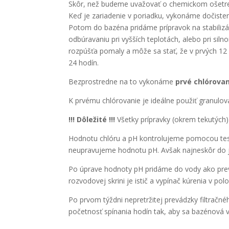
Skôr, než budeme uvažovať o chemickom ošetr
Keď je zariadenie v poriadku, vykonáme dočist
Potom do bazéna pridáme prípravok na stabilizác
odbúravaniu pri vyšších teplotách, alebo pri si
rozpúšťa pomaly a môže sa stať, že v prvých 12 –
24 hodín.
Bezprostredne na to vykonáme
prvé chlórovan
K prvému chlórovanie je ideálne použiť granulo
!!! Dôležité !!!
Všetky prípravky (okrem tekutých)
Hodnotu chlóru a pH kontrolujeme pomocou test
neupravujeme hodnotu pH. Avšak najneskôr do j
Po úprave hodnoty pH pridáme do vody ako prev
rozvodovej skrini je istič a vypínač kúrenia v 
Po prvom týždni nepretržitej prevádzky filtrač
početnosť spínania hodín tak, aby sa bazénová v