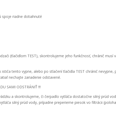
ú spoje riadne dotiahnuté
.
ádzači (tlačidlom TEST), skontrolujeme jeho funkčnosť, chránič mus
 ističa tento vypne, alebo po stlačení tlačidla TEST chránič nevypne
zatiaľ nechajte zariadenie odstavené.
DU SAMI ODSTRÁNIŤ !!!
vádzku a skontrolujeme, či čerpadlo vytláča dostatočne silný prúd v
ytláča silný prúd vody, prípadne preperieme piesok vo filtrácii (po