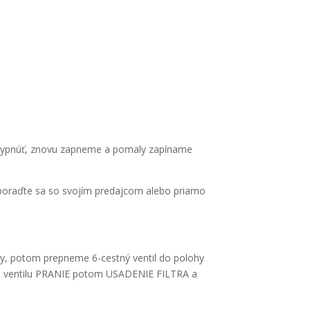
í vypnúť, znovu zapneme a pomaly zapíname
, poraďte sa so svojím predajcom alebo priamo
ody, potom prepneme 6-cestný ventil do polohy
loha ventilu PRANIE potom USADENIE FILTRA a