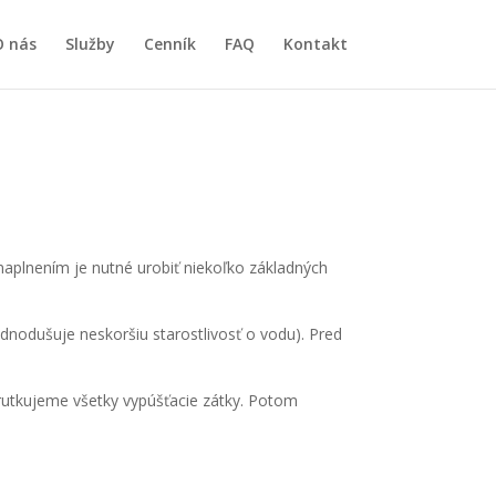
O nás
Služby
Cenník
FAQ
Kontakt
plnením je nutné urobiť niekoľko základných
dnodušuje neskoršiu starostlivosť o vodu). Pred
skrutkujeme všetky vypúšťacie zátky. Potom