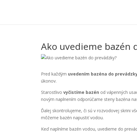
Ako uvedieme bazén 
Pred každým
uvedením bazéna do prevádzk
úkonov.
Starostlivo
vyčistíme bazén
od vápenných usade
novým naplnením odporúčame steny bazéna nastr
Ďalej skontrolujeme, či sú v rozvodovej skrini v
môžeme bazén napustiť vodou.
Keď naplníme bazén vodou, uvedieme do prevá