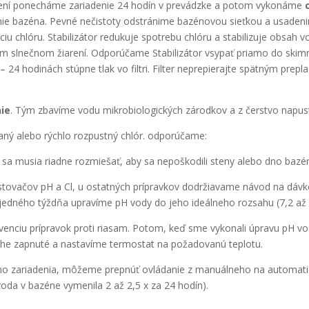
ení ponecháme zariadenie 24 hodín v prevádzke a potom vykonáme
enie bazéna. Pevné nečistoty odstránime bazénovou sieťkou a usad
iu chlóru. Stabilizátor redukuje spotrebu chlóru a stabilizuje obsah
lnom slnečnom žiarení. Odporúčame Stabilizátor vsypať priamo do skimm
 24 hodinách stúpne tlak vo filtri. Filter neprepierajte spätným prepl
ie
. Tým zbavíme vodu mikrobiologických zárodkov a z čerstvo napust
vaný alebo rýchlo rozpustný chlór. odporúčame:
 sa musia riadne rozmiešať, aby sa nepoškodili steny alebo dno bazé
ovačov pH a Cl, u ostatných prípravkov dodržiavame návod na dávk
edného týždňa upravíme pH vody do jeho ideálneho rozsahu (7,2 až 
enciu prípravok proti riasam. Potom, keď sme vykonali úpravu pH vo
polohe zapnuté a nastavíme termostat na požadovanú teplotu.
ného zariadenia, môžeme prepnúť ovládanie z manuálneho na automati
oda v bazéne vymenila 2 až 2,5 x za 24 hodín).