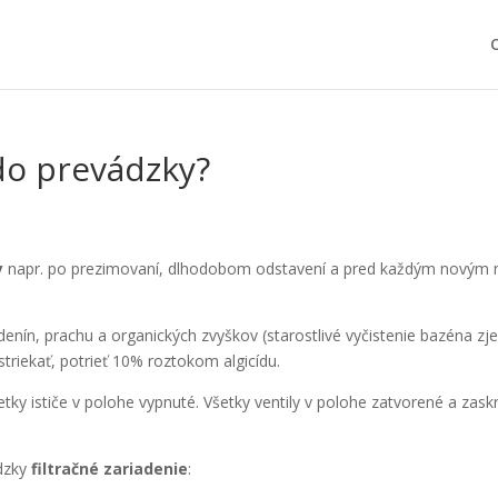
do prevádzky?
y
napr. po prezimovaní, dlhodobom odstavení a pred každým novým na
nín, prachu a organických zvyškov (starostlivé vyčistenie bazéna zje
iekať, potrieť 10% roztokom algicídu.
šetky ističe v polohe vypnuté. Všetky ventily v polohe zatvorené a za
dzky
filtračné zariadenie
: